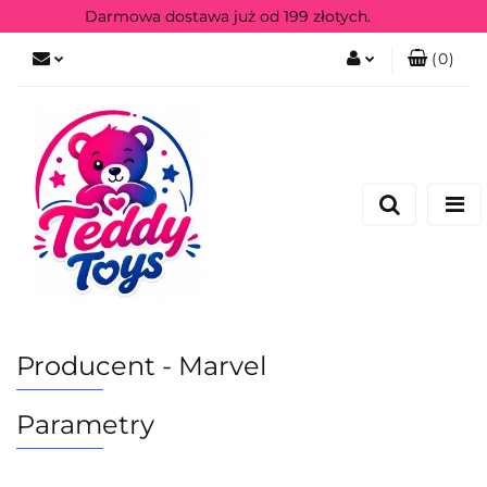
Darmowa dostawa już od 199 złotych.
(
0
)
Zaloguj się
Zarejestruj się
Producent - Marvel
Parametry