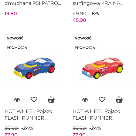
dmuchana PSI PATROL
surfingowa KRAINA
CHASE SKYE 50cm
LODU Frozen 50x75cm
19.90
49.90
-8%
MONDO 16630
MONDO 16904
45.90
NOWOŚĆ
NOWOŚĆ
PROMOCJA
PROMOCJA
HOT WHEEL Pojazd
HOT WHEEL Pojazd
FLASH RUNNER
FLASH RUNNER
Niebieski MONDO 51226
Czerwony MONDO
36.90
-24%
36.90
-24%
51226
27.90
27.90