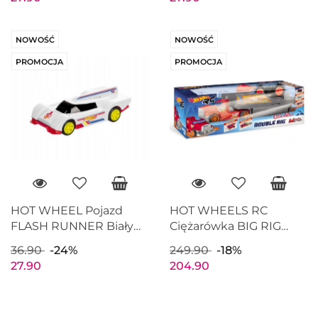
NOWOŚĆ
NOWOŚĆ
PROMOCJA
PROMOCJA
HOT WHEEL Pojazd
HOT WHEELS RC
FLASH RUNNER Biały
Ciężarówka BIG RIG
MONDO 51226
zdalnie sterowana
36.90
-24%
249.90
-18%
MONDO 63681
27.90
204.90