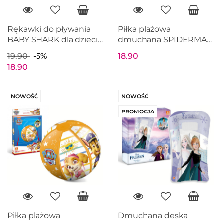
Rękawki do pływania
Piłka plażowa
BABY SHARK dla dzieci
dmuchana SPIDERMAN
23x15 MONDO 16933
50cm MONDO 16929
19.90
-5%
18.90
18.90
NOWOŚĆ
NOWOŚĆ
PROMOCJA
Piłka plażowa
Dmuchana deska