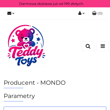
Darmowa dostawa już od 199 złotych.
(
0
)
Zaloguj się
Zarejestruj się
Producent - MONDO
Parametry