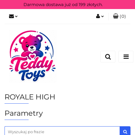
Darmowa dostawa już od 199 złotych.
(
0
)
Zaloguj się
Zarejestruj się
ROYALE HIGH
Parametry