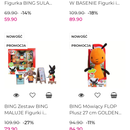
Figurka BING SULA
W BASENIE Figurki i
FLOP 3pak GOLDEN
akcesoria GOLDEN
69.90
-14%
109.90
-18%
BEAR 3661
BEAR 3681
59.90
89.90
NOWOŚĆ
NOWOŚĆ
PROMOCJA
PROMOCJA
BING Zestaw BING
BING Mówiący FLOP
MALUJE Figurki i
Plusz 27 cm GOLDEN
akcesoria GOLDEN
BEAR 3549A
109.90
-27%
94.90
-11%
BEAR 3680
79.90
84.90