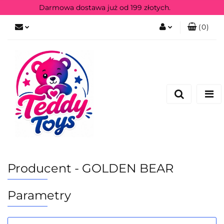
Darmowa dostawa już od 199 złotych.
(
0
)
Zaloguj się
Zarejestruj się
Producent - GOLDEN BEAR
Parametry