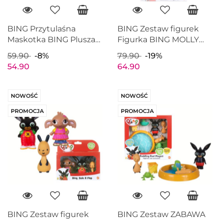
BING Przytulaśna
BING Zestaw figurek
Maskotka BING Pluszak
Figurka BING MOLLY
GOLDEN BEAR 3444
SULA FLOP 4pak
59.90
-8%
79.90
-19%
GOLDEN BEAR 3692
54.90
64.90
NOWOŚĆ
NOWOŚĆ
PROMOCJA
PROMOCJA
BING Zestaw figurek
BING Zestaw ZABAWA