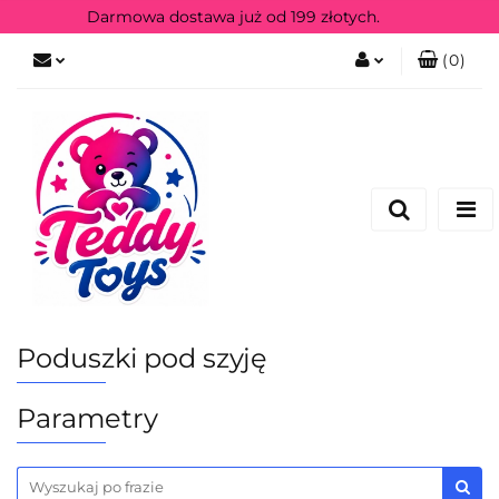
Darmowa dostawa już od 199 złotych.
(
0
)
Zaloguj się
Zarejestruj się
Poduszki pod szyję
Parametry