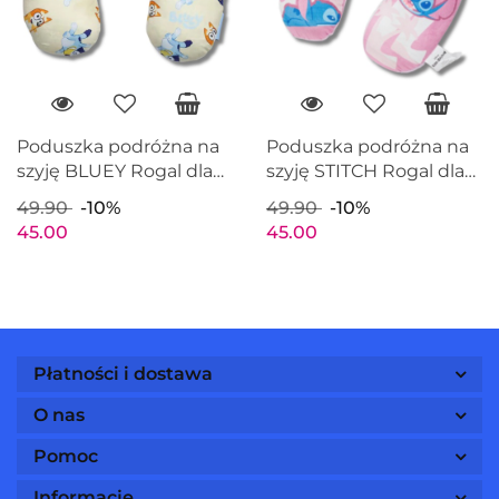
Poduszka podróżna na
Poduszka podróżna na
szyję BLUEY Rogal dla
szyję STITCH Rogal dla
dzieci 33x28cm
dzieci 33x28cm
49.90
-10%
49.90
-10%
45.00
45.00
Płatności i dostawa
O nas
Pomoc
Informacje