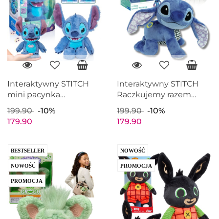
Interaktywny STITCH
Interaktywny STITCH
mini pacynka
Raczkujemy razem
animatroniczna Lilo i
Pluszak edukacyjny
199.90
-10%
199.90
-10%
Stitch
179.90
179.90
BESTSELLER
NOWOŚĆ
NOWOŚĆ
PROMOCJA
PROMOCJA