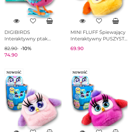
DIGIBIRDS
MINI FLUFF Śpiewający
Interaktywny ptak
Interaktywny PUSZYSTY
LOVE BIRD Śpiewa
PTASZEK Żółty
82.90
-10%
69.90
Ćwierka 50+ melodii
74.90
Zielony seria 1
NOWOŚĆ
NOWOŚĆ