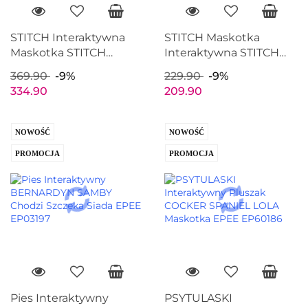
STITCH Interaktywna
STITCH Maskotka
Maskotka STITCH
Interaktywna STITCH
ZATAŃCZ ZE MNĄ Duży
Pluszak dźwięk 28cm
369.90
-9%
229.90
-9%
Pluszak JUST PLAY
JUST PLAY 10421
334.90
209.90
30283
NOWOŚĆ
NOWOŚĆ
PROMOCJA
PROMOCJA
Pies Interaktywny
PSYTULASKI