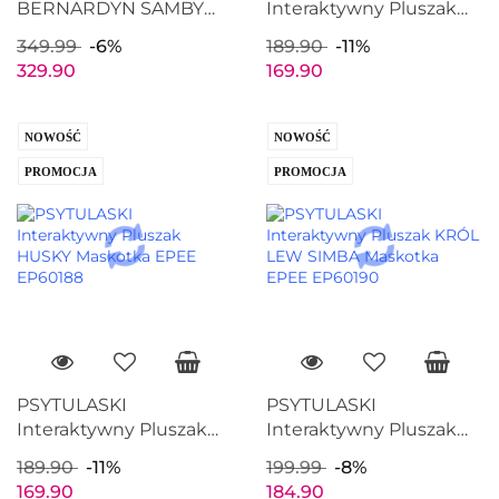
BERNARDYN SAMBY
Interaktywny Pluszak
Chodzi Szczeka Siada
COCKER SPANIEL LOLA
349.99
-6%
189.90
-11%
EPEE EP03197
Maskotka EPEE
329.90
169.90
EP60186
NOWOŚĆ
NOWOŚĆ
PROMOCJA
PROMOCJA
PSYTULASKI
PSYTULASKI
Interaktywny Pluszak
Interaktywny Pluszak
HUSKY ŚNIEŻKA
KRÓL LEW SIMBA
189.90
-11%
199.99
-8%
Maskotka EPEE
Maskotka EPEE
169.90
184.90