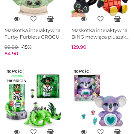
Maskotka interaktywna
Maskotka interaktywna
Furby Furblets GROGU
BING mówiąca pluszak
Star Wars dźwięki
z dźwiękiem 28 cm
99.90
-15%
129.90
przytulanka
84.90
NOWOŚĆ
NOWOŚĆ
PROMOCJA