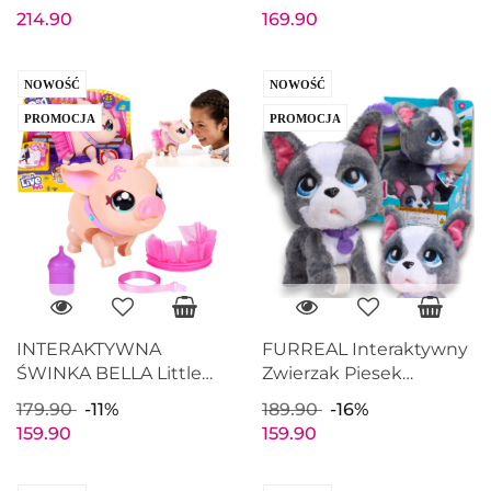
Pets reaguje na dotyk
Little Live Pets chodzi
214.90
169.90
dźwięki
na smyczy
NOWOŚĆ
NOWOŚĆ
PROMOCJA
PROMOCJA
INTERAKTYWNA
FURREAL Interaktywny
ŚWINKA BELLA Little
Zwierzak Piesek
Live Pets baletnica na
BULDOG FRANCUSKI
179.90
-11%
189.90
-16%
smyczy
Machający ogonek
159.90
159.90