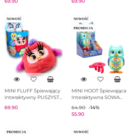
69.90
69.90
NOWOŚĆ
NOWOŚĆ
PROMOCJA
MINI FLUFF Śpiewający
MINI HOOT Śpiewająca
Interaktywny PUSZYSTY
Interaktywna SOWA
PTASZEK Koralowy
Świecące oczy Zielona
69.90
64.90
-14%
55.90
PROMOCJA
NOWOŚĆ