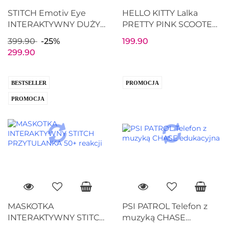
STITCH Emotiv Eye
HELLO KITTY Lalka
INTERAKTYWNY DUŻY
PRETTY PINK SCOOTER
PLUSZAK Zabawka
SKUTER Zestaw MANGA
399.90
-25%
199.90
Maskotka Interaktywna
299.90
36cm
BESTSELLER
PROMOCJA
PROMOCJA
MASKOTKA
PSI PATROL Telefon z
INTERAKTYWNY STITCH
muzyką CHASE
PRZYTULANKA 50+
edukacyjna