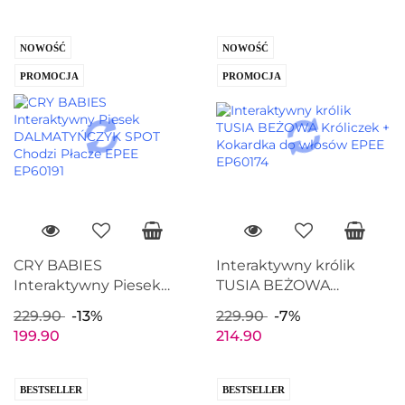
EP60188
EP60190
NOWOŚĆ
NOWOŚĆ
PROMOCJA
PROMOCJA
CRY BABIES
Interaktywny królik
Interaktywny Piesek
TUSIA BEŻOWA
DALMATYŃCZYK SPOT
Króliczek + Kokardka do
229.90
-13%
229.90
-7%
Chodzi Płacze EPEE
włosów EPEE EP60174
199.90
214.90
EP60191
BESTSELLER
BESTSELLER