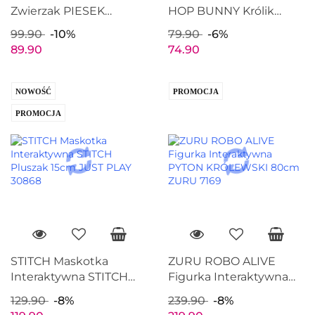
Zwierzak PIESEK
HOP BUNNY Królik
Interaktywny HASBRO
Interaktywny HASBRO
99.90
-10%
79.90
-6%
28066
28126
89.90
74.90
NOWOŚĆ
PROMOCJA
PROMOCJA
STITCH Maskotka
ZURU ROBO ALIVE
Interaktywna STITCH
Figurka Interaktywna
Pluszak 15cm JUST PLAY
PYTON KRÓLEWSKI
129.90
-8%
239.90
-8%
30868
80cm ZURU 7169