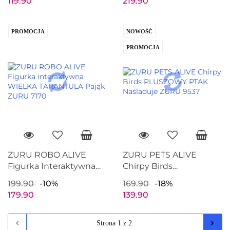
119.90
219.90
PROMOCJA
NOWOŚĆ
PROMOCJA
ZURU ROBO ALIVE
ZURU PETS ALIVE
Figurka Interaktywna
Chirpy Birds
WIELKA TARANTULA
PLUSZOWY PTAK
199.90
-10%
169.90
-18%
Pająk ZURU 7170
Naśladuje ZURU 9537
179.90
139.90