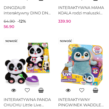
DINOZAUR
INTERAKTYWNA MAMA
interaktywny DINO DNA
KOALA rodzi maluszki
Styrakozaur świeci slime
dźwięki światła 35 cm
64.90
-12%
339.90
figurka
56.90
NOWOŚĆ
NOWOŚĆ
INTERAKTYWNA PANDA
INTERAKTYWNY
CHUCHU Little Live
PINGWINEK WADDLES