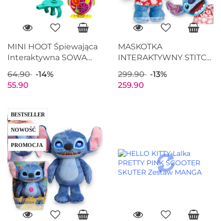
MINI HOOT Śpiewająca
MASKOTKA
Interaktywna SOWA
INTERAKTYWNY STITCH
Świecące oczy Różowa
ALOHA PRZYTULANKA
64.90
-14%
299.90
-13%
50+ reakcji
55.90
259.90
BESTSELLER
NOWOŚĆ
PROMOCJA