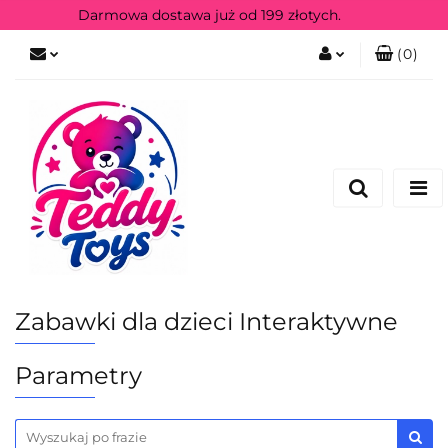
Darmowa dostawa już od 199 złotych.
(
0
)
Zaloguj się
Zarejestruj się
Zabawki dla dzieci Interaktywne
Parametry