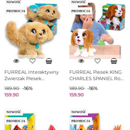
NOWOŚĆ
NOWOŚĆ
PROMOCJA
PROMOCJA
FURREAL Interaktywny
FURREAL Piesek KING
Zwierzak Piesek
CHARLES SPANIEL Robi
GOLDEN RETRIEVER
kupkę
189.90
-16%
189.90
-16%
Machający ogonek
159.90
159.90
NOWOŚĆ
NOWOŚĆ
PROMOCJA
PROMOCJA