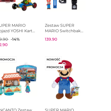
UPER MARIO
Zestaw SUPER
ojazd YOSHI Kart
MARIO Switchbak
acers Nintendo s5
Diorama JAKKS
9.90
-14%
139.90
AKKS PACIFIC
PACIFIC 41180
2.90
03034
PROMOCJA
NOWOŚĆ
PROMOCJA
NCANTO Zestaw
SUPER MARIO