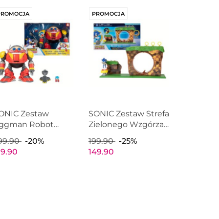
PROMOCJA
PROMOCJA
ONIC Zestaw
SONIC Zestaw Strefa
ggman Robot
Zielonego Wzgórza
ojowy Figurka
Figurka Sonic Green
99.90
-20%
199.90
-25%
AKKS PACIFIC
Hill Zone JAKKS
19.90
149.90
09264
PACIFIC 403934