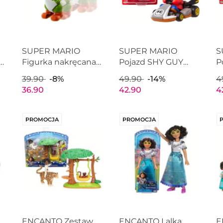
SUPER MARIO
SUPER MARIO
S
Figurka nakręcana
Pojazd SHY GUY
P
r
YOSHI Super Wind-
Kart Racers
R
39.90
-8%
49.90
-14%
4
do
Ups Nintendo
Nintendo s5 JAKKS
J
36.90
42.90
4
JAKKS PACIFIC 56125
PACIFIC 403034
4
PROMOCJA
PROMOCJA
ENCANTO Zestaw
ENCANTO Lalka
E