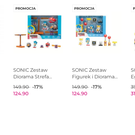
PROMOCJA
PROMOCJA
SONIC Zestaw
SONIC Zestaw
S
Diorama Strefa
Figurek i Diorama
E
S
Latającej Baterii
Figurka Sonic i Tails
B
149.90
-17%
149.90
-17%
3
Figurka Flying
JAKKS PACIFIC
J
124.90
124.90
3
Battery Zone JAKKS
40925
4
PACIFIC 41442