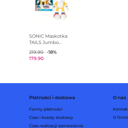
SONIC Maskotka
TAILS Jumbo
Pluszak Duży JAKKS
219.90
-18%
PACIFIC 404794
179.90
Płatności i dostawa
O nas
Formy płatności
Kontak
Czas i koszty dostawy
O firmi
Czas realizacji zamówienia