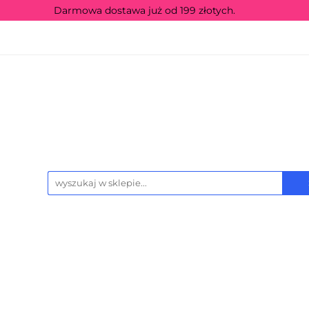
Darmowa dostawa już od 199 złotych.
icencje
Producenci
Sezonowe
Grupa w
wości
Wyprzedaż
Kontakt