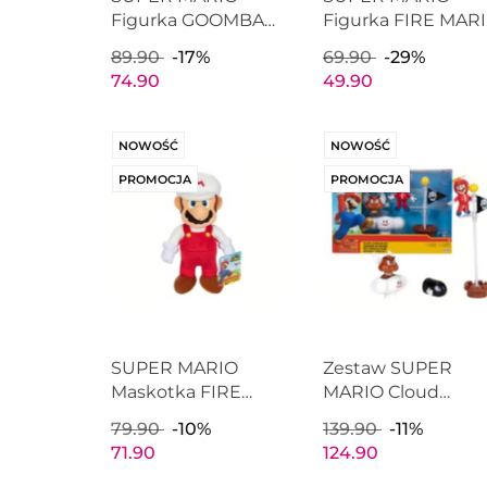
Figurka GOOMBA
Figurka FIRE MAR
10cm Nintendo s27
6cm Nintendo s39
89.90
-17%
69.90
-29%
JAKKS PACIFIC 41174
JAKKS PACIFIC
74.90
49.90
41577
NOWOŚĆ
NOWOŚĆ
PROMOCJA
PROMOCJA
SUPER MARIO
Zestaw SUPER
Maskotka FIRE
MARIO Cloud
MARIO 24cm JAKKS
Diorama Figurka
79.90
-10%
139.90
-11%
PACIFIC 40947
JAKKS PACIFIC
71.90
124.90
40199