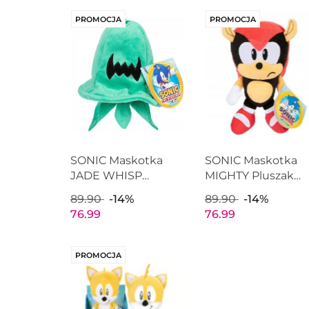
PROMOCJA
PROMOCJA
SONIC Maskotka
SONIC Maskotka
JADE WHISP
MIGHTY Pluszak
Pluszak 23cm Seria 7
23cm Seria 7 JAKK
89.90
-14%
89.90
-14%
JAKKS PACIFIC
PACIFIC 41425
76.99
76.99
41432
PROMOCJA