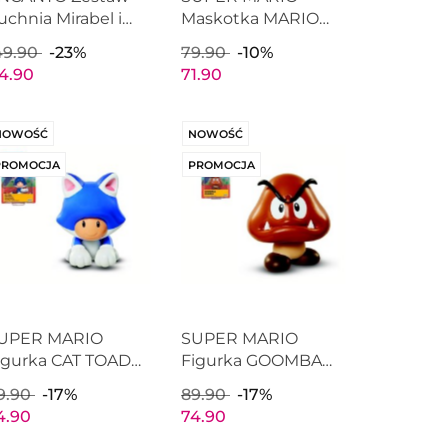
uchnia Mirabel i
Maskotka MARIO
uliety Figurka
24cm JAKKS
49.90
-23%
79.90
-10%
AKKS PACIFIC
PACIFIC 40947
14.90
71.90
19224
NOWOŚĆ
NOWOŚĆ
PROMOCJA
PROMOCJA
UPER MARIO
SUPER MARIO
igurka CAT TOAD
Figurka GOOMBA
cm Nintendo s37
6cm Nintendo s37
9.90
-17%
89.90
-17%
AKKS PACIFIC
JAKKS PACIFIC
4.90
74.90
1146
41146