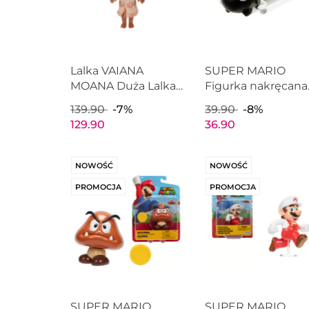
Lalka VAIANA
SUPER MARIO
MOANA Duża Lalka
Figurka nakręcana
Disney Princess
POCISK BILL Supe
139.90
-7%
39.90
-8%
35cm JAKKS
Wind-Ups Ninten
129.90
36.90
PACIFIC 22995
JAKKS PACIFIC
56129
NOWOŚĆ
NOWOŚĆ
PROMOCJA
PROMOCJA
SUPER MARIO
SUPER MARIO