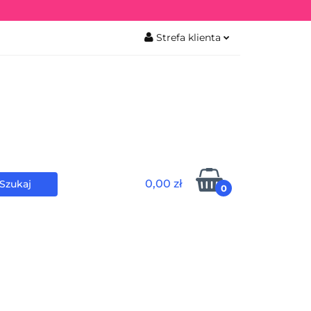
Strefa klienta
iekowa
Zaloguj się
Zarejestruj się
0,00 zł
0