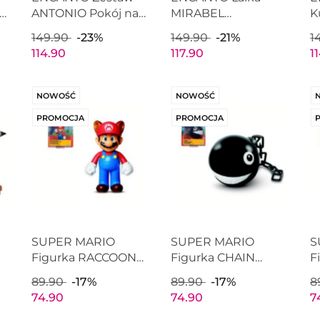
IO
ANTONIO Pokój na
MIRABEL
K
Drzewie Zwierzęta
MADRIGAL 26cm
J
149.90
-23%
149.90
-21%
1
JAKKS PACIFIC
JAKKS PACIFIC
J
114.90
117.90
1
219594
219404
2
NOWOŚĆ
NOWOŚĆ
PROMOCJA
PROMOCJA
SUPER MARIO
SUPER MARIO
S
Figurka RACCOON
Figurka CHAIN
F
MARIO 6cm
CHOMP 6cm
6
89.90
-17%
89.90
-17%
8
Nintendo s37 JAKKS
Nintendo s37 JAKKS
J
74.90
74.90
7
PACIFIC 41146
PACIFIC 41146
4