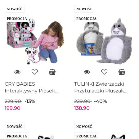
NOWOŚĆ
NOWOŚĆ
PROMOCJA
PROMOCJA
CRY BABIES
TULINKI Zwierzaczki
Interaktywny Piesek
Przytulaczki Pluszak
DALMATYŃCZYK SPOT
REKIN SZARY Maskotka
229.90
-13%
229.90
-40%
Chodzi Płacze EPEE
60cm EPEE EP60173
199.90
138.90
EP60191
NOWOŚĆ
NOWOŚĆ
PROMOCJA
PROMOCJA