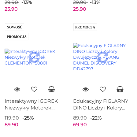
29.90
-13%
29.90
-13%
TF50426
TF50419
25.90
25.90
NOWOŚĆ
PROMOCJA
PROMOCJA
Interaktywny IGOREK
Edukacyjny FIGLARNY
Niezwykły Motorek
DINO Liczby i Kolory
CLEMENTONI 50801
Dwujęzyczny PL-ANG
119.90
-25%
89.90
-22%
DUMEL DISCOVERY
89.90
69.90
DD42797