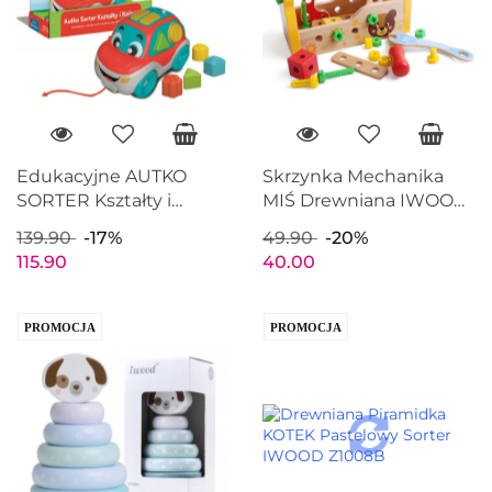
Edukacyjne AUTKO
Skrzynka Mechanika
SORTER Kształty i
MIŚ Drewniana IWOOD
Kolory do ciągnięcia
13015
139.90
-17%
49.90
-20%
CLEMENTONI 50808
115.90
40.00
PROMOCJA
PROMOCJA