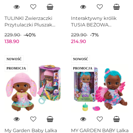
TULINKI Zwierzaczki
Interaktywny królik
Przytulaczki Pluszak
TUSIA BEŻOWA
TĘCZOWY
Króliczek + Kokardka do
229.90
-40%
229.90
-7%
JEDNOROŻEC
włosów EPEE EP60174
138.90
214.90
Maskotka 60cm EPEE
EP60168
NOWOŚĆ
NOWOŚĆ
PROMOCJA
PROMOCJA
My Garden Baby Lalka
MY GARDEN BABY Lalka