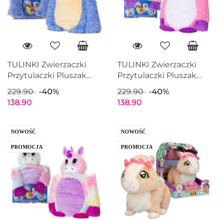
TULINKI Zwierzaczki
TULINKI Zwierzaczki
Przytulaczki Pluszak
Przytulaczki Pluszak
TRICERATOPS
RÓŻOWY
229.90
-40%
229.90
-40%
Maskotka 60cm EPEE
JEDNOROŻEC
138.90
138.90
EP60170
Maskotka 60cm EPEE
EP60169
NOWOŚĆ
NOWOŚĆ
PROMOCJA
PROMOCJA