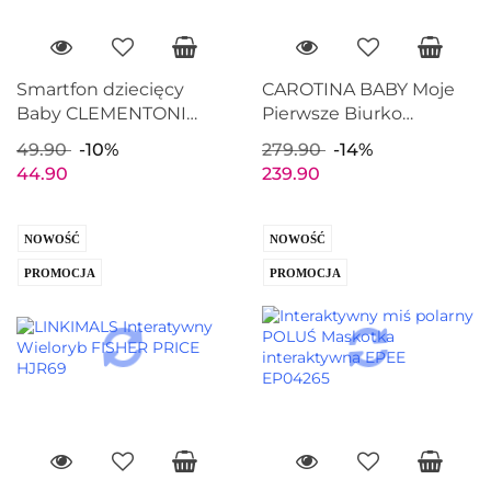
Smartfon dziecięcy
CAROTINA BABY Moje
Baby CLEMENTONI
Pierwsze Biurko
17483
Elektroniczne LISCIANI
49.90
-10%
279.90
-14%
PL76628
44.90
239.90
NOWOŚĆ
NOWOŚĆ
PROMOCJA
PROMOCJA