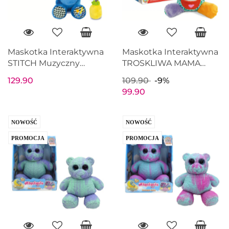
Maskotka Interaktywna
Maskotka Interaktywna
STITCH Muzyczny
TROSKLIWA MAMA
Pluszak bawi i uspokaja
CZITA Mówiące słodkie
129.90
109.90
-9%
CLEMENTONI 17987
Lamparty PL
99.90
CLEMENTONI 50935
NOWOŚĆ
NOWOŚĆ
PROMOCJA
PROMOCJA