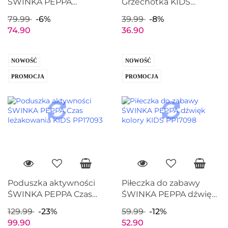
ŚWINKA PEPPA
Grzechotka KIDS
Układanka KIDS
PP17099
79.99
-6%
39.99
-8%
PP17095
74.90
36.90
NOWOŚĆ
NOWOŚĆ
PROMOCJA
PROMOCJA
Poduszka aktywności
Piłeczka do zabawy
ŚWINKA PEPPA Czas
ŚWINKA PEPPA dźwięk
leżakowania KIDS
kolory KIDS PP17098
129.99
-23%
59.99
-12%
PP17093
99.90
52.90