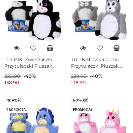
TULINKI Zwierzaczki
TULINKI Zwierzaczki
Przytulaczki Pluszak
Przytulaczki Pluszak
KOT BIAŁO-CZARNY
HUSKY Maskotka 60cm
229.90
-40%
229.90
-40%
Maskotka 60cm EPEE
EPEE EP60171
138.90
138.90
EP60172
NOWOŚĆ
NOWOŚĆ
PROMOCJA
PROMOCJA