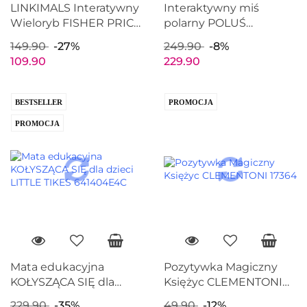
LINKIMALS Interatywny
Interaktywny miś
Wieloryb FISHER PRICE
polarny POLUŚ
HJR69
Maskotka interaktywna
149.90
-27%
249.90
-8%
EPEE EP04265
109.90
229.90
BESTSELLER
PROMOCJA
PROMOCJA
Mata edukacyjna
Pozytywka Magiczny
KOŁYSZĄCA SIĘ dla
Księżyc CLEMENTONI
dzieci LITTLE TIKES
17364
229.90
-35%
49.90
-12%