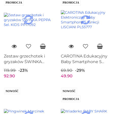
PROMOCJA
PROMOCJA
Zestaw grzechotek i
CAROTINA Edukacyjny
gryzaków ŚWINKA
Baby Smartphone 5
PEPPA 5el. KIDS
funkcji LISCIANI
119.99
-23%
69.90
-29%
PP17092
PL55777
92.90
49.90
NOWOŚĆ
NOWOŚĆ
PROMOCJA