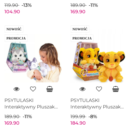
ŻÓŁTY Pachnie Świeci w
COCKER SPANIEL LOLA
119.90
-13%
189.90
-11%
ciemności 28cm EPEE
Maskotka EPEE
104.90
169.90
EP60162
EP60186
NOWOŚĆ
NOWOŚĆ
PROMOCJA
PROMOCJA
PSYTULASKI
PSYTULASKI
Interaktywny Pluszak
Interaktywny Pluszak
HUSKY ŚNIEŻKA
KRÓL LEW SIMBA
189.90
-11%
199.99
-8%
Maskotka EPEE
Maskotka EPEE
169.90
184.90
EP60188
EP60190