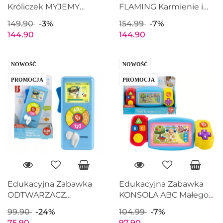
Króliczek MYJEMY
FLAMING Karmienie i
ZĄBKI Różowa MATTEL
Przewijanie MATTEL
149.90
-3%
154.99
-7%
HGC11
HPD11
144.90
144.90
NOWOŚĆ
NOWOŚĆ
PROMOCJA
PROMOCJA
Edukacyjna Zabawka
Edukacyjna Zabawka
ODTWARZACZ
KONSOLA ABC Małego
MUZYCZNY 123 FISHER
Gracza FISHER PRICE
99.90
-24%
104.99
-7%
PRICE HRC30
HNN39
75.90
97.90