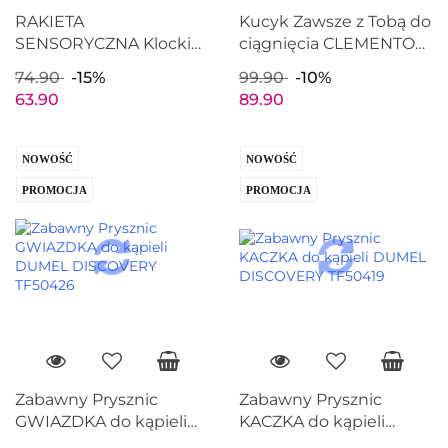
RAKIETA
Kucyk Zawsze z Tobą do
SENSORYCZNA Klocki
ciągnięcia CLEMENTONI
Clemmy CLEMENTONI
17836
74.90
-15%
99.90
-10%
17806
63.90
89.90
NOWOŚĆ
NOWOŚĆ
PROMOCJA
PROMOCJA
Zabawny Prysznic
Zabawny Prysznic
GWIAZDKA do kąpieli
KACZKA do kąpieli
DUMEL DISCOVERY
DUMEL DISCOVERY