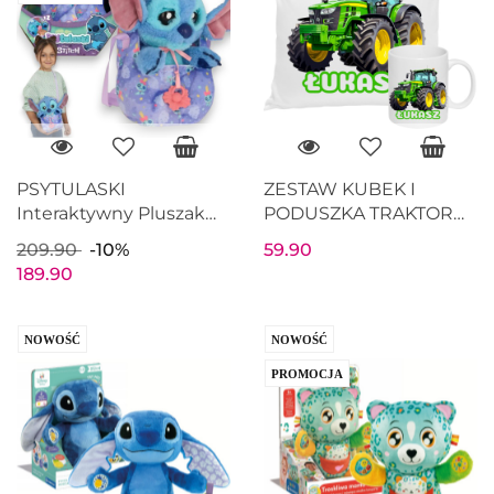
PSYTULASKI
ZESTAW KUBEK I
Interaktywny Pluszak
PODUSZKA TRAKTOR
STITCH Maskotka
ZIELONY + IMIĘ
209.90
-10%
59.90
PREZENT URODZINY
189.90
100207
NOWOŚĆ
NOWOŚĆ
PROMOCJA