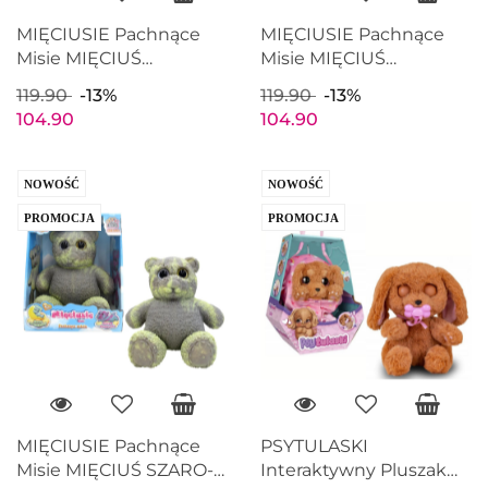
MIĘCIUSIE Pachnące
MIĘCIUSIE Pachnące
Misie MIĘCIUŚ
Misie MIĘCIUŚ
MIĘTOWO-FIOLETOWY
MIĘTOWO-RÓŻOWY
119.90
-13%
119.90
-13%
Pachnie Świeci w
Pachnie Świeci w
104.90
104.90
ciemności 28cm EPEE
ciemności 28cm EPEE
EP60162
EP60162
NOWOŚĆ
NOWOŚĆ
PROMOCJA
PROMOCJA
MIĘCIUSIE Pachnące
PSYTULASKI
Misie MIĘCIUŚ SZARO-
Interaktywny Pluszak