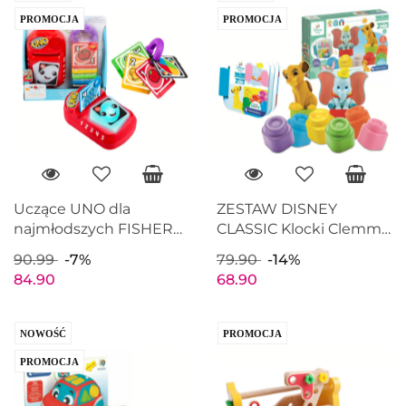
PROMOCJA
PROMOCJA
Uczące UNO dla
ZESTAW DISNEY
najmłodszych FISHER
CLASSIC Klocki Clemmy
PRICE HHH91
CLEMENTONI 17817
90.99
-7%
79.90
-14%
84.90
68.90
NOWOŚĆ
PROMOCJA
PROMOCJA