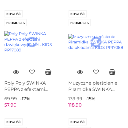
NOWOŚĆ
NOWOŚĆ
PROMOCJA
PROMOCJA
Roly Poly ŚWINKA
Muzyczne pierścienie
PEPPA z efektami
Piramidka ŚWINKA
dźwiękowymi 1szt. KIDS
PEPPA światło dźwięk
69.99
-17%
139.99
-15%
PP17089
KIDS PP17088
57.90
118.90
NOWOŚĆ
NOWOŚĆ