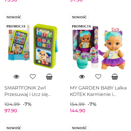
NOWOŚĆ
NOWOŚĆ
PROMOCJA
PROMOCJA
SMARTFONIK 2w1
MY GARDEN BABY Lalka
Przesuwaj i Ucz się
KOTEK Karmienie i
FISHER PRICE HNL43
Przewijanie Fioletowa
104.99
-7%
154.99
-7%
MATTEL HHL22
97.90
144.90
NOWOŚĆ
NOWOŚĆ