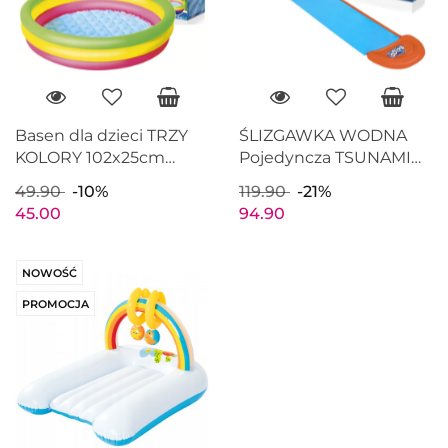
Basen dla dzieci TRZY
ŚLIZGAWKA WODNA
KOLORY 102x25cm
Pojedyncza TSUNAMI
BESTWAY 51104
Ślizg 488cm BESTWAY
49.90
-10%
119.90
-21%
52477
45.00
94.90
NOWOŚĆ
PROMOCJA