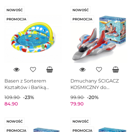
NOWOŚĆ
NOWOŚĆ
PROMOCJA
PROMOCJA
Basen z Sorterem
Dmuchany ŚCIGACZ
Kształtów i Bańką
KOSMICZNY do
wodną 120x117x46 cm
pływania 136x135cm
109.90
-23%
99.90
-20%
BESTWAY 52378
BESTWAY 41443
84.90
79.90
NOWOŚĆ
NOWOŚĆ
PROMOCJA
PROMOCJA