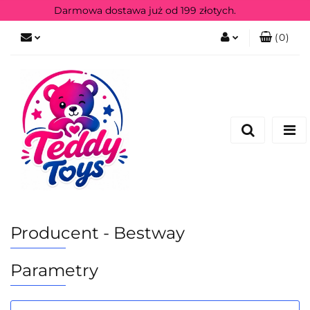
Darmowa dostawa już od 199 złotych.
(
0
)
Zaloguj się
Zarejestruj się
Producent - Bestway
Parametry