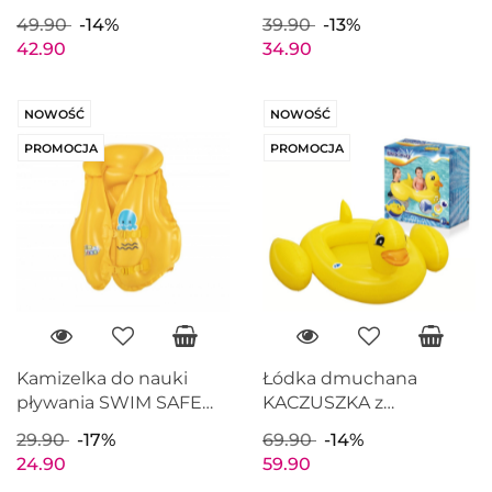
Kwadrat 76x76cm
BESTWAY 51128
49.90
-14%
39.90
-13%
BESTWAY 32050
42.90
34.90
NOWOŚĆ
NOWOŚĆ
PROMOCJA
PROMOCJA
Kamizelka do nauki
Łódka dmuchana
pływania SWIM SAFE
KACZUSZKA z
51x46cm BESTWAY
dźwiękiem 102x 99cm
29.90
-17%
69.90
-14%
32034
BESTWAY 34151
24.90
59.90