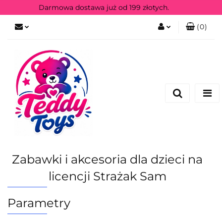
Darmowa dostawa już od 199 złotych.
(
0
)
Zaloguj się
Zarejestruj się
Zabawki i akcesoria dla dzieci na
licencji Strażak Sam
Parametry