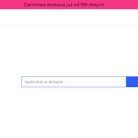
Darmowa dostawa już od 199 złotych.
icencje
Producenci
Sezonowe
Grupa w
wości
Wyprzedaż
Kontakt