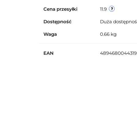
Cena przesyłki
11.9
Dostępność
Duża dostępno
Waga
0.66 kg
EAN
4894680044319