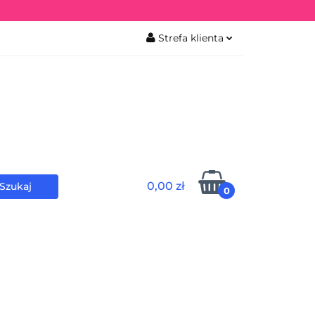
Strefa klienta
iekowa
Zaloguj się
Zarejestruj się
0,00 zł
0