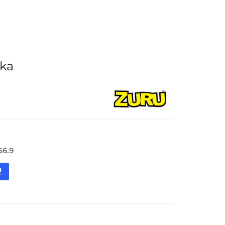
Nowości
Wyprzedaż
Kontakt
rka
56.9