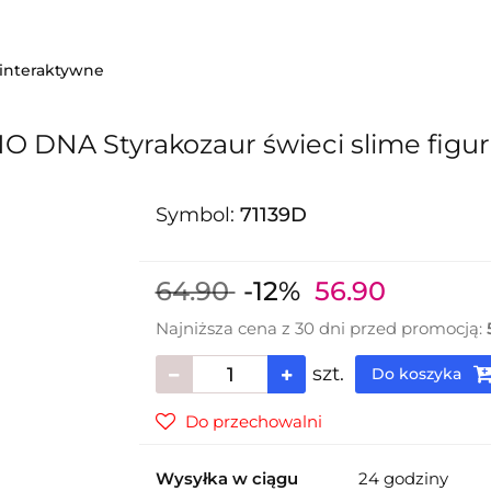
i
Sezonowe
Grupa wiekowa
Promocje
interaktywne
 DNA Styrakozaur świeci slime figu
Symbol:
71139D
64.90
-12%
56.90
Najniższa cena z 30 dni przed promocją:
szt.
Do koszyka
Do przechowalni
Wysyłka w ciągu
24 godziny