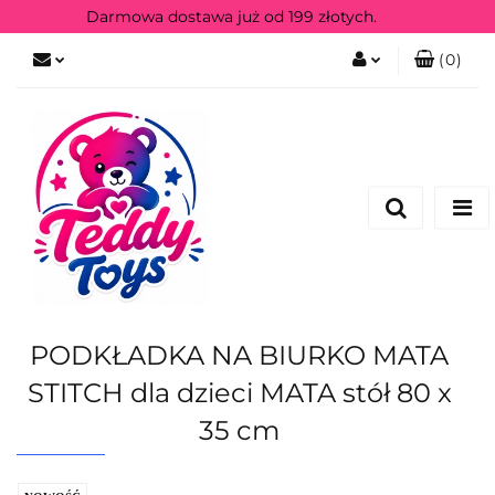
Darmowa dostawa już od 199 złotych.
(
0
)
Zaloguj się
Zarejestruj się
PODKŁADKA NA BIURKO MATA
STITCH dla dzieci MATA stół 80 x
35 cm