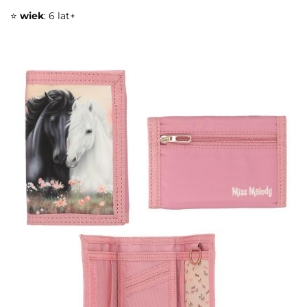
⭐
wiek
: 6 lat+