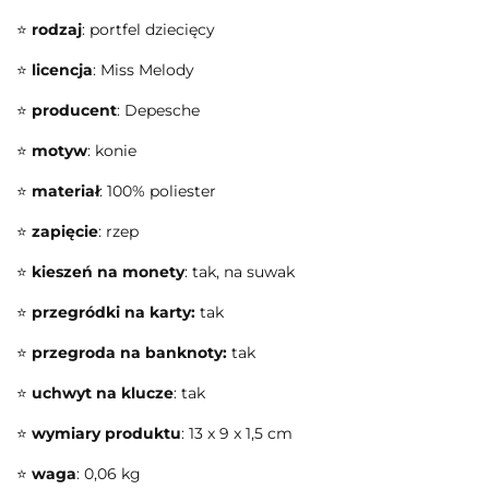
⭐
rodzaj
: portfel dziecięcy
⭐
licencja
: Miss Melody
⭐
producent
: Depesche
⭐
motyw
: konie
⭐
materiał
: 100% poliester
⭐
zapięcie
: rzep
⭐
kieszeń na monety
: tak, na suwak
⭐
przegródki na karty:
tak
⭐
przegroda na banknoty:
tak
⭐
uchwyt na klucze
: tak
⭐
wymiary produktu
: 13 x 9 x 1,5 cm
⭐
waga
: 0,06 kg