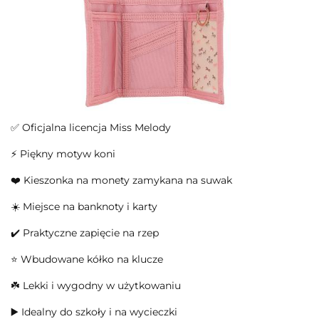
✅ Oficjalna licencja Miss Melody
⚡ Piękny motyw koni
❤️ Kieszonka na monety zamykana na suwak
☀️ Miejsce na banknoty i karty
✔️ Praktyczne zapięcie na rzep
⭐ Wbudowane kółko na klucze
☘️ Lekki i wygodny w użytkowaniu
▶️ Idealny do szkoły i na wycieczki