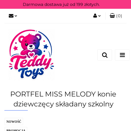
Darmowa dostawa już od 199 złotych.
(
0
)
Zaloguj się
Zarejestruj się
PORTFEL MISS MELODY konie
dziewczęcy składany szkolny
NOWOŚĆ
PROMOCJA