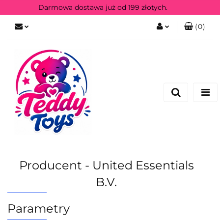
Darmowa dostawa już od 199 złotych.
(
0
)
Zaloguj się
Zarejestruj się
Producent - United Essentials
B.V.
Parametry