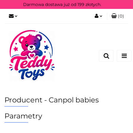
Darmowa dostawa już od 199 złotych.
(
0
)
Zaloguj się
Zarejestruj się
Producent - Canpol babies
Parametry