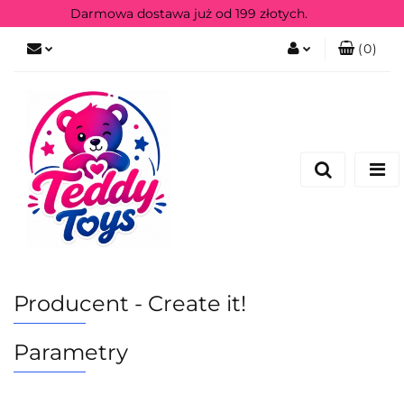
Darmowa dostawa już od 199 złotych.
(
0
)
Zaloguj się
Zarejestruj się
Producent - Create it!
Parametry