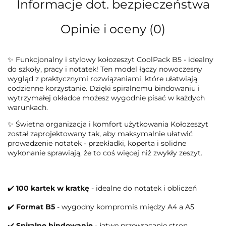
Informacje dot. bezpieczeństwa
Opinie i oceny (0)
✨ Funkcjonalny i stylowy kołozeszyt CoolPack B5 - idealny
do szkoły, pracy i notatek! Ten model łączy nowoczesny
wygląd z praktycznymi rozwiązaniami, które ułatwiają
codzienne korzystanie. Dzięki spiralnemu bindowaniu i
wytrzymałej okładce możesz wygodnie pisać w każdych
warunkach.
✨ Świetna organizacja i komfort użytkowania Kołozeszyt
został zaprojektowany tak, aby maksymalnie ułatwić
prowadzenie notatek - przekładki, koperta i solidne
wykonanie sprawiają, że to coś więcej niż zwykły zeszyt.
✔️
100 kartek w kratkę
- idealne do notatek i obliczeń
✔️
Format B5
- wygodny kompromis między A4 a A5
✔️
Spiralne bindowanie
- łatwe przewracanie stron