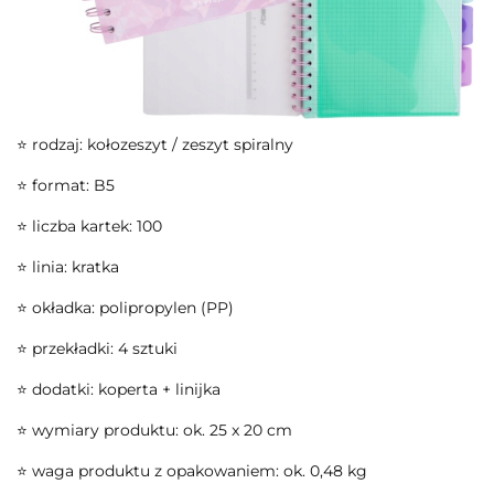
⭐ rodzaj: kołozeszyt / zeszyt spiralny
⭐ format: B5
⭐ liczba kartek: 100
⭐ linia: kratka
⭐ okładka: polipropylen (PP)
⭐ przekładki: 4 sztuki
⭐ dodatki: koperta + linijka
⭐ wymiary produktu: ok. 25 x 20 cm
⭐ waga produktu z opakowaniem: ok. 0,48 kg