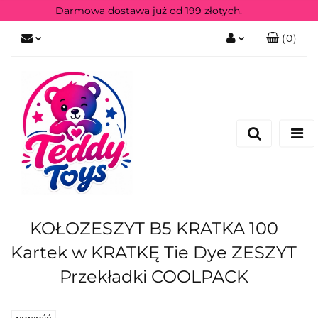
Darmowa dostawa już od 199 złotych.
(
0
)
Zaloguj się
Zarejestruj się
KOŁOZESZYT B5 KRATKA 100
Kartek w KRATKĘ Tie Dye ZESZYT
Przekładki COOLPACK