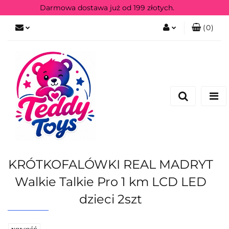
Darmowa dostawa już od 199 złotych.
(
0
)
Zaloguj się
Zarejestruj się
KRÓTKOFALÓWKI REAL MADRYT
Walkie Talkie Pro 1 km LCD LED
dzieci 2szt