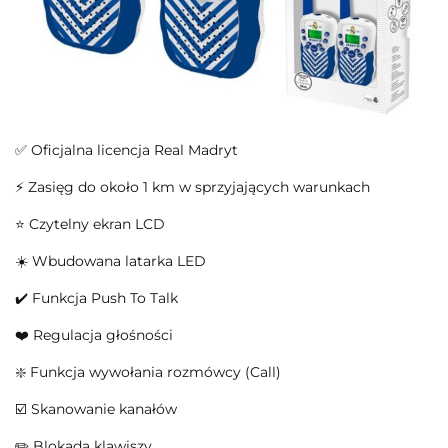
✅ Oficjalna licencja Real Madryt
⚡ Zasięg do około 1 km w sprzyjających warunkach
⭐ Czytelny ekran LCD
☀️ Wbudowana latarka LED
✔️ Funkcja Push To Talk
❤️ Regulacja głośności
❇️ Funkcja wywołania rozmówcy (Call)
☑️ Skanowanie kanałów
✏️ Blokada klawiszy