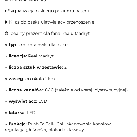
♦️ Sygnalizacja niskiego poziomu baterii
▶️ Klips do paska ułatwiający przenoszenie
⚽ Idealny prezent dla fana Realu Madryt
⭐
typ
: krótkofalówki dla dzieci
⭐
licencja
: Real Madryt
⭐
liczba sztuk w zestawie:
2
⭐
zasięg
: do około 1 km
⭐
liczba kanałów:
8-16 (zależnie od wersji dystrybucyjnej)
⭐
wyświetlacz
: LCD
⭐
latarka
: LED
⭐
funkcje
: Push To Talk, Call, skanowanie kanałów,
regulacja głośności, blokada klawiszy