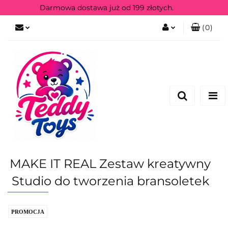
Darmowa dostawa już od 199 złotych.
(
0
)
Zaloguj się
Zarejestruj się
MAKE IT REAL Zestaw kreatywny
Studio do tworzenia bransoletek
PROMOCJA