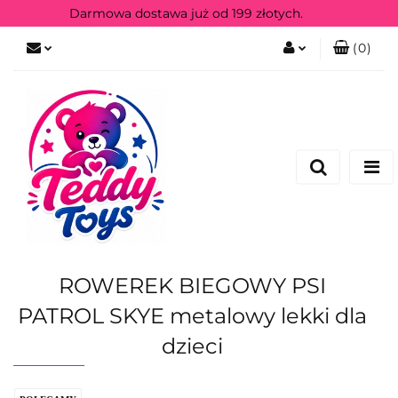
Darmowa dostawa już od 199 złotych.
(
0
)
Zaloguj się
Zarejestruj się
ROWEREK BIEGOWY PSI
PATROL SKYE metalowy lekki dla
dzieci