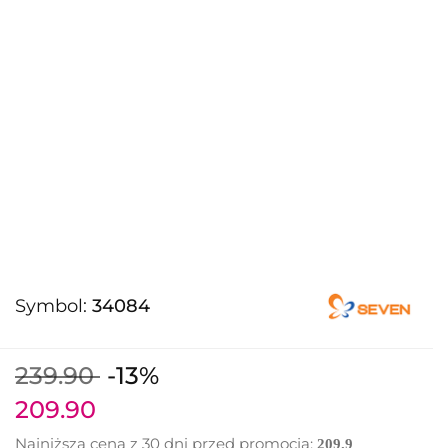
Symbol:
34084
239.90
-13%
209.90
Najniższa cena z 30 dni przed promocją:
209.9