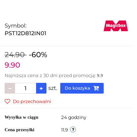
Symbol:
PST12D812IN01
24.90
-60%
9.90
Najniższa cena z 30 dni przed promocją:
9.9
szt.
Do koszyka
Do przechowalni
24 godziny
Wysyłka w ciągu
11.9
Cena przesyłki