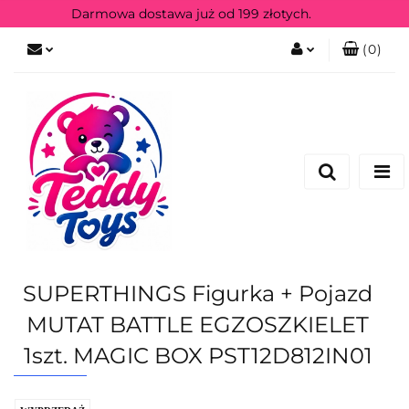
Darmowa dostawa już od 199 złotych.
(
0
)
Zaloguj się
Zarejestruj się
SUPERTHINGS Figurka + Pojazd
MUTAT BATTLE EGZOSZKIELET
1szt. MAGIC BOX PST12D812IN01