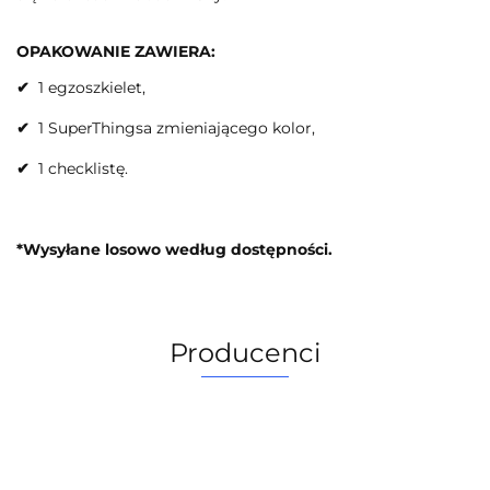
OPAKOWANIE ZAWIERA:
✔
1 egzoszkielet,
✔
1 SuperThingsa zmieniającego kolor,
✔
1 checklistę.
*Wysyłane losowo według dostępności.
Producenci