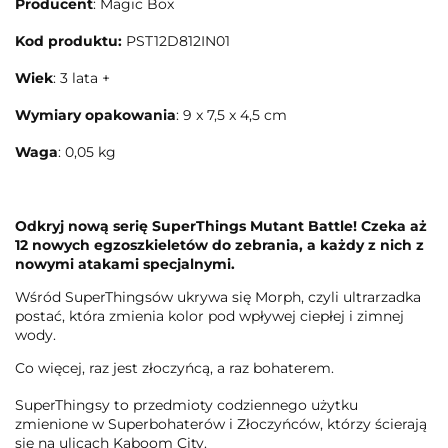
Producent
: Magic Box
Kod produktu:
PST12D812IN01
Wiek
: 3 lata +
Wymiary opakowania
: 9 x 7,5 x 4,5 cm
Waga
: 0,05 kg
Odkryj nową serię SuperThings Mutant Battle! Czeka aż
12 nowych egzoszkieletów do zebrania, a każdy z nich z
nowymi atakami specjalnymi.
Wśród SuperThingsów ukrywa się Morph, czyli ultrarzadka
postać, która zmienia kolor pod wpływej ciepłej i zimnej
wody.
Co więcej, raz jest złoczyńcą, a raz bohaterem.
SuperThingsy to przedmioty codziennego użytku
zmienione w Superbohaterów i Złoczyńców, którzy ścierają
się na ulicach Kaboom City.