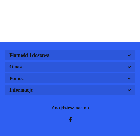
Rubbl
3-kołowa
Everest
Rubble
dla dzieci
kiero
BABY
regulowane
regulowane
dzieci
STITCH
na basen
na basen
dla dzieci
dla dzieci
Płatności i dostawa
O nas
Pomoc
Informacje
Znajdziesz nas na