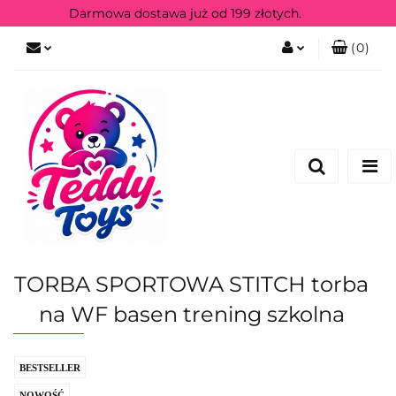
Darmowa dostawa już od 199 złotych.
(
0
)
Zaloguj się
Zarejestruj się
TORBA SPORTOWA STITCH torba
na WF basen trening szkolna
BESTSELLER
NOWOŚĆ