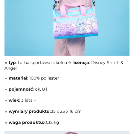
⭐
typ
: torba sportowa szkolna ⭐
licencja
: Disney Stitch &
Angel
⭐
materiał
: 100% poliester
⭐
pojemność
: ok. 8 l
⭐
wiek
: 3 lata +
⭐
wymiary produktu:
35 x 23 x 16 cm
⭐
waga produktu:
0,32 kg