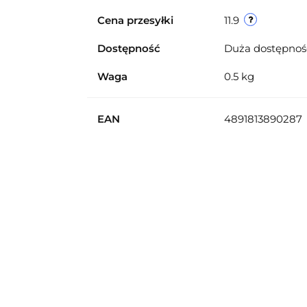
Cena przesyłki
11.9
Dostępność
Duża dostępno
Waga
0.5 kg
EAN
4891813890287