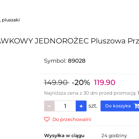
i
Sezonowe
Grupa wiekowa
Promocje
 pluszaki
AWKOWY JEDNOROŻEC Pluszowa Przy
Symbol:
89028
149.90
-20%
119.90
Najniższa cena z 30 dni przed promocją:
szt.
Do koszyka
Do przechowalni
Wysyłka w ciągu
24 godziny