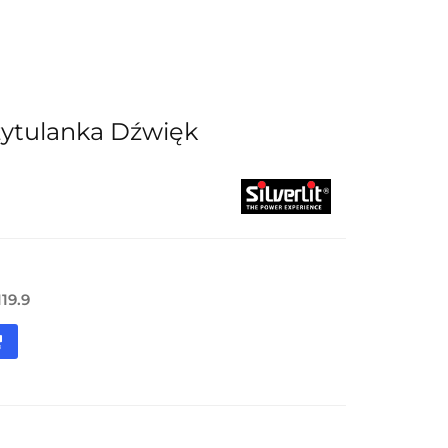
Nowości
Wyprzedaż
Kontakt
tulanka Dźwięk
119.9