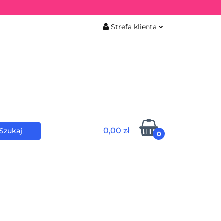
Strefa klienta
iekowa
Zaloguj się
Zarejestruj się
0,00 zł
0