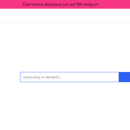
Darmowa dostawa już od 199 złotych.
icencje
Producenci
Sezonowe
Grupa w
wości
Wyprzedaż
Kontakt